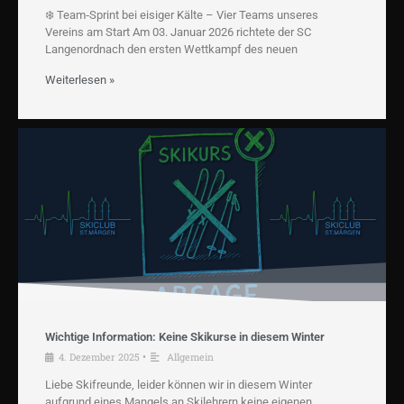
❄️ Team‑Sprint bei eisiger Kälte – Vier Teams unseres
Vereins am Start Am 03. Januar 2026 richtete der SC
Langenordnach den ersten Wettkampf des neuen
Weiterlesen »
Wichtige Information: Keine Skikurse in diesem Winter
4. Dezember 2025
•
Allgemein
Liebe Skifreunde, leider können wir in diesem Winter
aufgrund eines Mangels an Skilehrern keine eigenen