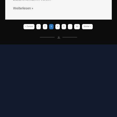
Weiterlesen »
« Zurück
1
2
3
4
5
…
36
Weiter »