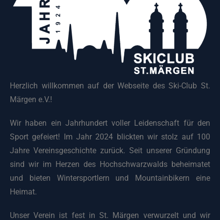
Herzlich willkommen auf der Webseite des Ski-Club St.
Märgen e.V.!
Wir haben ein Jahrhundert voller Leidenschaft für den
Sport gefeiert! Im Jahr 2024 blickten wir stolz auf 100
Jahre Vereinsgeschichte zurück. Seit unserer Gründung
sind wir im Herzen des Hochschwarzwalds beheimatet
und bieten Wintersportlern und Mountainbikern eine
Heimat.
Unser Verein ist fest in St. Märgen verwurzelt und wir