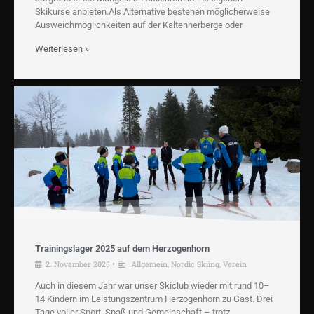
Skikurse anbieten.Als Alternative bestehen möglicherweise
Ausweichmöglichkeiten auf der Kaltenherberge oder
Weiterlesen »
Trainingslager 2025 auf dem Herzogenhorn
2. November 2025
•
Allgemein
,
Nordic Skiing
,
Verein
Auch in diesem Jahr war unser Skiclub wieder mit rund 10–
14 Kindern im Leistungszentrum Herzogenhorn zu Gast. Drei
Tage voller Sport, Spaß und Gemeinschaft – trotz