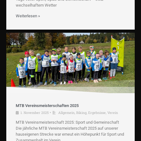
wechselhaftem Wetter
Weiterlesen »
MTB Vereinsmeisterschaften 2025
1. November 2025
•
Allgemein
,
Biking
,
Ergebnisse
,
Verein
MTB Vereinsmeisterschaft 2025: Sport und Gemeinschaft
Die jährliche MTB Vereinsmeisterschaft 2025 auf unserer
hauseigenen Strecke war erneut ein Höhepunkt für Sport und
Zusammenhalt im Verein.