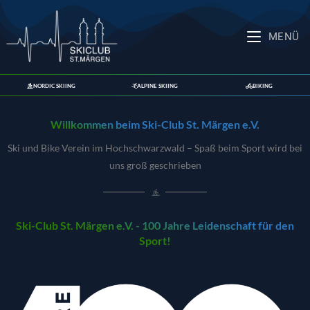
MENÜ
NORDIC SKIING
ALPINE SKIING
BIKING
Willkommen beim Ski-Club St. Märgen e.V.
Ski und Bike Verein im Hochschwarzwald – Spaß beim Sport wird bei
uns groß geschrieben
Ski-Club St. Märgen e.V. - 100 Jahre Leidenschaft für den
Sport!