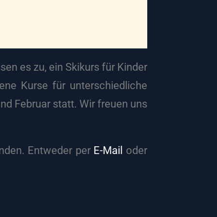
en es zu, ein Skikurs für Kinder
ene Kurse für unterschiedliche
d Februar statt. Wir freuen uns
enden. Entweder per
E-Mail
oder