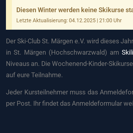
Diesen Winter werden keine Skikurse sta
Letzte Aktualisierung: 04.12.2025 | 21:00 Uhr
Der Ski-Club St. Märgen e.V. wird dieses Jah
in St. Märgen (Hochschwarzwald) am
Skil
Niveaus an. Die Wochenend-Kinder-Skikurse f
auf eure Teilnahme.
Jeder Kursteilnehmer muss das Anmeldefor
per Post. Ihr findet das Anmeldeformular wei