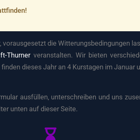
ttfinden!
r, vorausgesetzt die Witterungsbedingungen lass
ift-Thurner
veranstalten. Wir bieten verschied
inden dieses Jahr an 4 Kurstagen im Januar un
mular ausfüllen, unterschreiben und uns zus
ter unten auf dieser Seite.