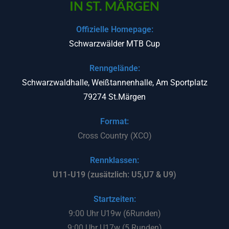
IN ST. MÄRGEN
Offizielle
Homepage:
Schwarzwälder MTB Cup
Renngelände:
Schwarzwaldhalle, Weißtannenhalle, Am Sportplatz
79274 St.Märgen
Format:
Cross Country (XCO)
Rennklassen:
U11-U19 (zusätzlich: U5,U7 & U9)
Star
tzeiten:
9:00 Uhr U19w (6Runden)
9:00 Uhr U17w (5 Runden)