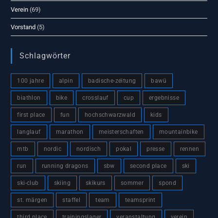
Verein
(69)
Vorstand
(5)
Schlagwörter
100 jahre
alpin
badische-zeitung
bawü
biathlon
bike
crosslauf
cup
ergebnisse
first place
fun
hochschwarzwald
kids
langlauf
marathon
meisterschaften
mountainbike
mtb
nordic
nordisch
pokal
presse
rennen
run
running dragons
sbw
second place
ski
ski-club
skiing
skikurs
sommer
spond
st. märgen
staffel
team
teamsprint
third place
trainingslager
veranstaltung
verein