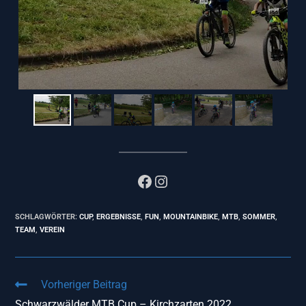
SCHLAGWÖRTER
:
CUP
,
ERGEBNISSE
,
FUN
,
MOUNTAINBIKE
,
MTB
,
SOMMER
,
TEAM
,
VEREIN
Vorheriger Beitrag
Schwarzwälder MTB Cup – Kirchzarten 2022