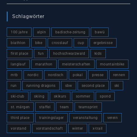
Schlagwörter
100 jahre
alpin
badische-zeitung
bawü
biathlon
bike
crosslauf
cup
ergebnisse
first place
fun
hochschwarzwald
kids
langlauf
marathon
meisterschaften
mountainbike
mtb
nordic
nordisch
pokal
presse
rennen
run
running dragons
sbw
second place
ski
ski-club
skiing
skikurs
sommer
spond
st. märgen
staffel
team
teamsprint
third place
trainingslager
veranstaltung
verein
vorstand
vorstandschaft
winter
x-trail