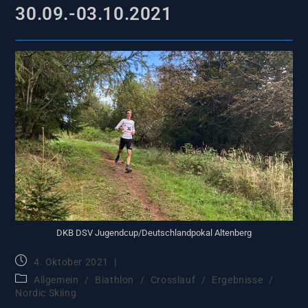
30.09.-03.10.2021
DKB DSV Jugendcup/Deutschlandpokal Altenberg
4. Oktober 2021
Allgemein
/
Biathlon
/
Crosslauf
/
Ergebnisse
/
Nordic Skiing