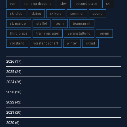
run
running dragons
sbw
second place
ski
ski-club
skiing
skikurs
sommer
spond
st. märgen
staffel
team
teamsprint
third place
trainingslager
veranstaltung
verein
vorstand
vorstandschaft
winter
x-trail
2026
(17)
2025
(24)
2024
(26)
2023
(26)
2022
(42)
2021
(20)
2020
(6)