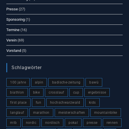
Presse
(27)
Sponsoring
(1)
Termine
(16)
Verein
(69)
Vorstand
(5)
Schlagwörter
100 jahre
alpin
badische-zeitung
bawü
biathlon
bike
crosslauf
cup
ergebnisse
first place
fun
hochschwarzwald
kids
langlauf
marathon
meisterschaften
mountainbike
mtb
nordic
nordisch
pokal
presse
rennen